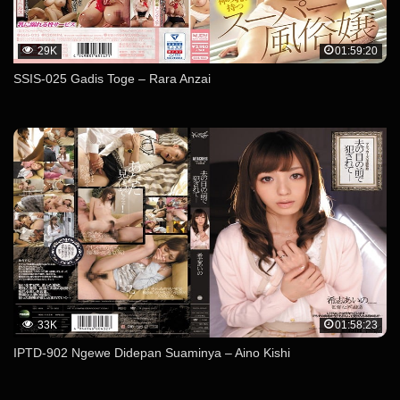
29K
01:59:20
SSIS-025 Gadis Toge – Rara Anzai
33K
01:58:23
IPTD-902 Ngewe Didepan Suaminya – Aino Kishi