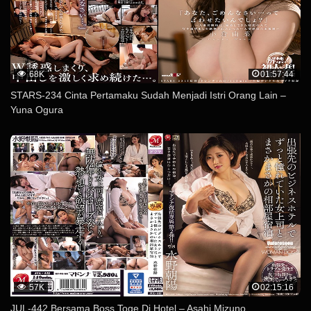
68K
01:57:44
STARS-234 Cinta Pertamaku Sudah Menjadi Istri Orang Lain –
Yuna Ogura
57K
02:15:16
JUL-442 Bersama Boss Toge Di Hotel – Asahi Mizuno