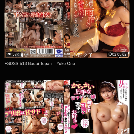
57K
02:05:02
FSDSS-513 Badai Topan – Yuko Ono