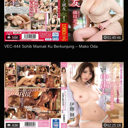
58K
01:45:46
VEC-444 Sohib Mamak Ku Berkunjung – Mako Oda
43K
02:25:18