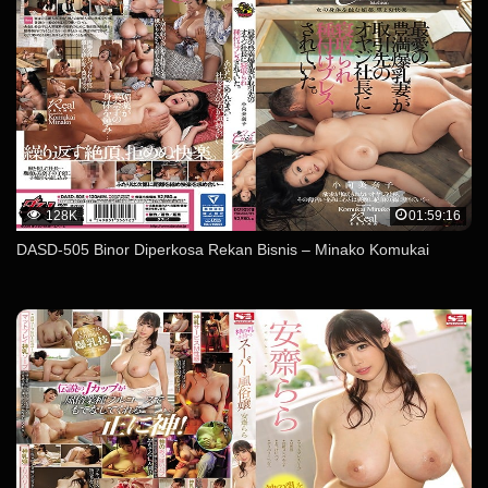
128K
01:59:16
DASD-505 Binor Diperkosa Rekan Bisnis – Minako Komukai