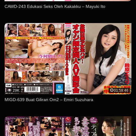
CAWD-243 Edukasi Seks Oleh Kakakku – Mayuki Ito
29K
01:58:46
MIGD-639 Buat Giliran Om2 – Emiri Suzuhara