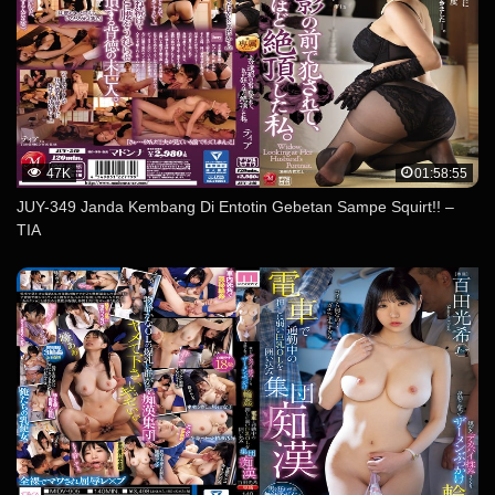
47K
01:58:55
JUY-349 Janda Kembang Di Entotin Gebetan Sampe Squirt!! –
TIA