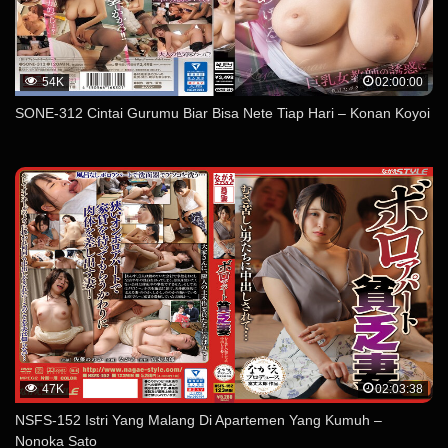
54K
02:00:00
SONE-312 Cintai Gurumu Biar Bisa Nete Tiap Hari – Konan Koyoi
47K
02:03:38
NSFS-152 Istri Yang Malang Di Apartemen Yang Kumuh –
Nonoka Sato