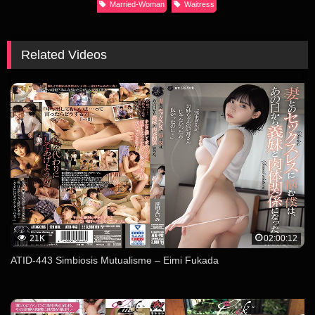
Married-Woman
Waitress
Related Videos
21K
02:00:12
ATID-443 Simbiosis Mutualisme – Eimi Fukada