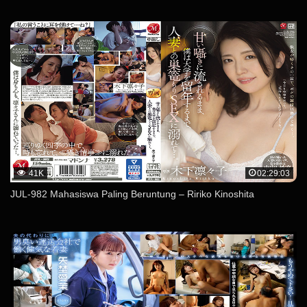
41K
02:29:03
JUL-982 Mahasiswa Paling Beruntung – Ririko Kinoshita