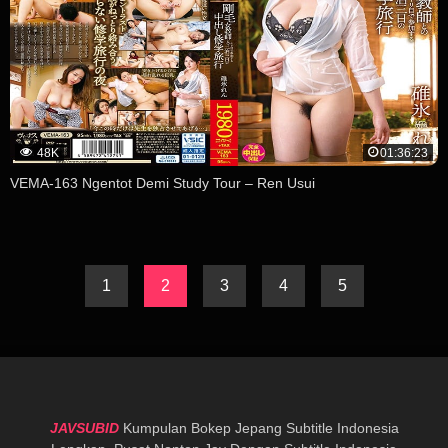
48K
01:36:23
VEMA-163 Ngentot Demi Study Tour – Ren Usui
1
2
3
4
5
JAVSUBID
Kumpulan Bokep Jepang Subtitle Indonesia