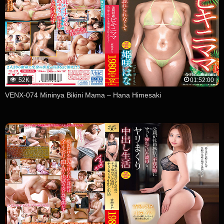
52K
01:52:00
VENX-074 Mininya Bikini Mama – Hana Himesaki