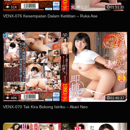
31K
01:51:35
VENX-076 Kesempatan Dalam Ketititan – Ruka Ase
48K
01:40:37
VENX-070 Tak Kira Bokong Istriku – Akari Neo