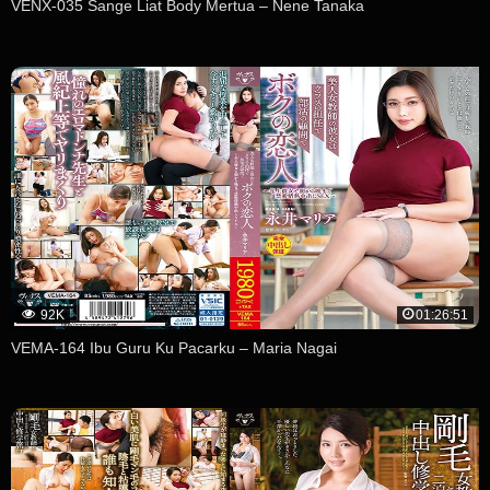
VENX-035 Sange Liat Body Mertua – Nene Tanaka
92K
01:26:51
VEMA-164 Ibu Guru Ku Pacarku – Maria Nagai