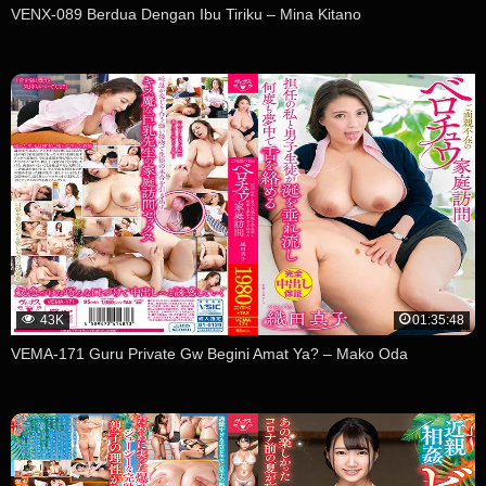
VENX-089 Berdua Dengan Ibu Tiriku – Mina Kitano
43K
01:35:48
VEMA-171 Guru Private Gw Begini Amat Ya? – Mako Oda