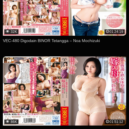
32K
01:24:19
VEC-480 Digodain BINOR Tetangga – Noa Mochizuki
86K
01:51:12