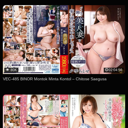
80K
02:04:56
VEC-485 BINOR Montok Minta Kontol – Chitose Saegusa