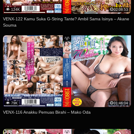
124K
02:08:53
VENX-122 Kamu Suka G-String Tante? Ambil Sama Isinya – Akane
Souma
79K
01:46:04
VENX-116 Anakku Pemuas Birahi – Mako Oda