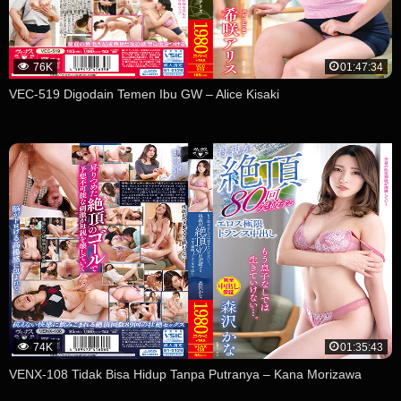
76K
01:47:34
VEC-519 Digodain Temen Ibu GW – Alice Kisaki
74K
01:35:43
VENX-108 Tidak Bisa Hidup Tanpa Putranya – Kana Morizawa