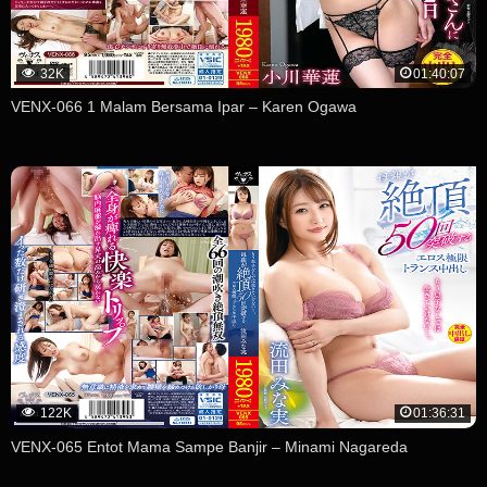
32K
01:40:07
VENX-066 1 Malam Bersama Ipar – Karen Ogawa
122K
01:36:31
VENX-065 Entot Mama Sampe Banjir – Minami Nagareda