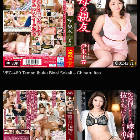
80K
01:42:31
VEC-489 Teman Ibuku Binal Sekali – Chiharu Itou