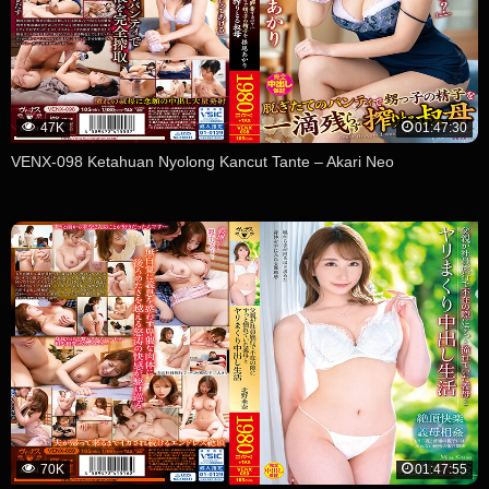
47K
01:47:30
VENX-098 Ketahuan Nyolong Kancut Tante – Akari Neo
70K
01:47:55