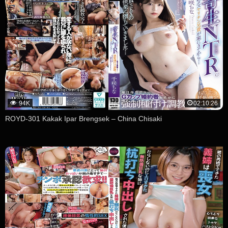
94K
02:10:26
ROYD-301 Kakak Ipar Brengsek – China Chisaki