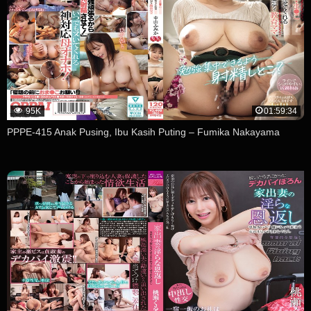
95K
01:59:34
PPPE-415 Anak Pusing, Ibu Kasih Puting – Fumika Nakayama