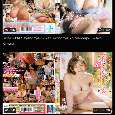
55K
00:02
SONE-994 Sayangnya, Bukan Aktingnya Yg Menonjol!! – Ako
Kimura
85K
01:58:26