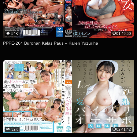
54K
01:49:50
PPPE-264 Buronan Kelas Paus – Karen Yuzuriha
32K
02:41:42