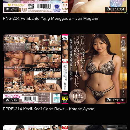
24K
01:56:04
FNS-224 Pembantu Yang Menggoda – Jun Megami
50K
01:58:36
FPRE-214 Kecil-Kecil Cabe Rawit – Kotone Ayase