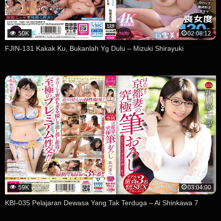
50K
02:08:12
FJIN-131 Kakak Ku, Bukanlah Yg Dulu – Mizuki Shirayuki
59K
03:04:00
KBI-035 Pelajaran Dewasa Yang Tak Terduga – Ai Shinkawa 7