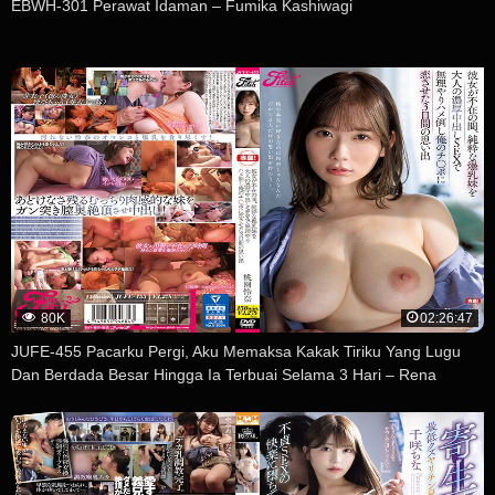
EBWH-301 Perawat Idaman – Fumika Kashiwagi
80K
02:26:47
JUFE-455 Pacarku Pergi, Aku Memaksa Kakak Tiriku Yang Lugu
Dan Berdada Besar Hingga Ia Terbuai Selama 3 Hari – Rena
Momozono