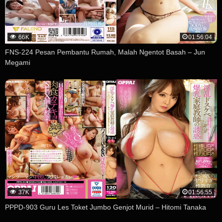
66K
01:56:04
FNS-224 Pesan Pembantu Rumah, Malah Ngentot Basah – Jun
Megami
37K
01:56:55
PPPD-903 Guru Les Toket Jumbo Genjot Murid – Hitomi Tanaka