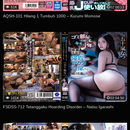
51K
02:00:13
AQSH-101 Hilang 1 Tumbuh 1000 – Kurumi Momose
101K
02:04:50
FSDSS-712 Tetanggaku Hoarding Disorder – Natsu Igarashi