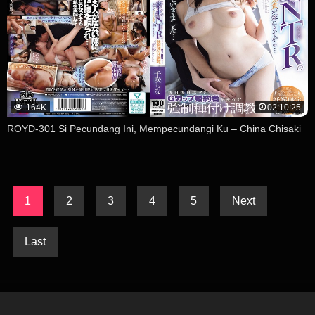
164K
02:10:25
ROYD-301 Si Pecundang Ini, Mempecundangi Ku – China Chisaki
1
2
3
4
5
Next
Last