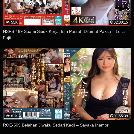
55K
02:00:15
NSFS-489 Suami Sibuk Kerja, Istri Pasrah Dilumat Paksa – Leila
Fujii
81K
01:55:39
ROE-509 Belahan Jiwaku Sedari Kecil – Sayaka Inamori