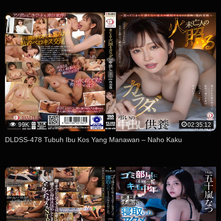
99K
02:35:12
DLDSS-478 Tubuh Ibu Kos Yang Manawan – Naho Kaku