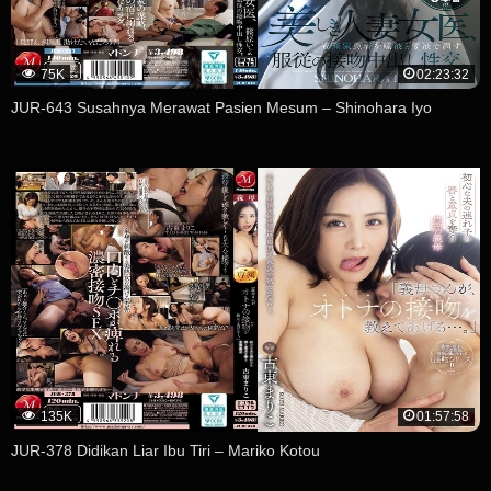
75K
02:23:32
JUR-643 Susahnya Merawat Pasien Mesum – Shinohara Iyo
135K
01:57:58
JUR-378 Didikan Liar Ibu Tiri – Mariko Kotou