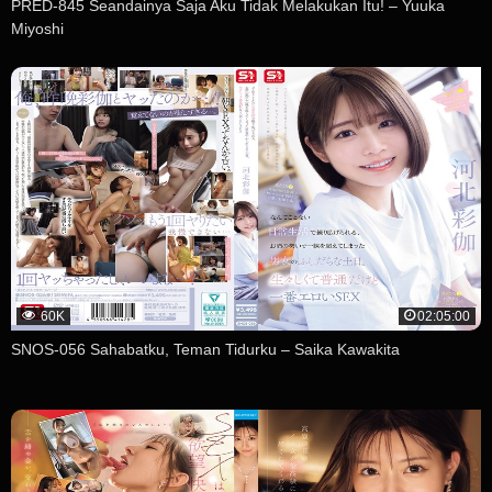
PRED-845 Seandainya Saja Aku Tidak Melakukan Itu! – Yuuka
Miyoshi
60K
02:05:00
SNOS-056 Sahabatku, Teman Tidurku – Saika Kawakita