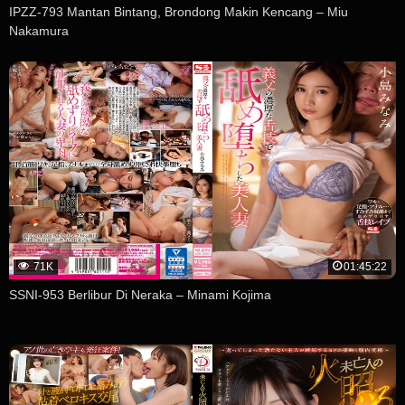
IPZZ-793 Mantan Bintang, Brondong Makin Kencang – Miu
Nakamura
71K
01:45:22
SSNI-953 Berlibur Di Neraka – Minami Kojima