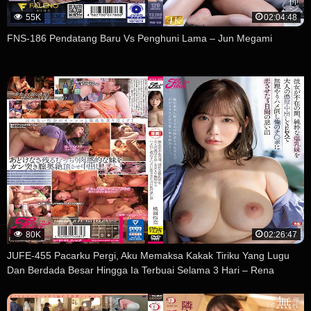
55K
02:04:48
FNS-186 Pendatang Baru Vs Penghuni Lama – Jun Megami
80K
02:26:47
JUFE-455 Pacarku Pergi, Aku Memaksa Kakak Tiriku Yang Lugu
Dan Berdada Besar Hingga Ia Terbuai Selama 3 Hari – Rena
Momozono