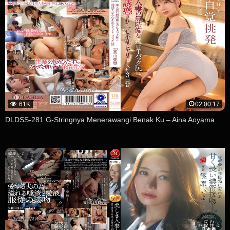
61K
02:00:17
DLDSS-281 G-Stringnya Menerawangi Benak Ku – Aina Aoyama