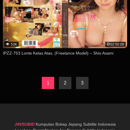
53K
02:50:00
IPZZ-753 Lonte Kelas Atas, (Freelance Model) – Shio Asami
1
2
3
JAVSUBID
Kumpulan Bokep Jepang Subtitle Indonesia