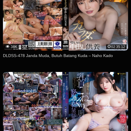
38K
02:35:12
DLDSS-478 Janda Muda, Butuh Batang Kuda – Naho Kado