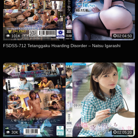
101K
02:04:50
FSDSS-712 Tetanggaku Hoarding Disorder – Natsu Igarashi
30K
02:05:20