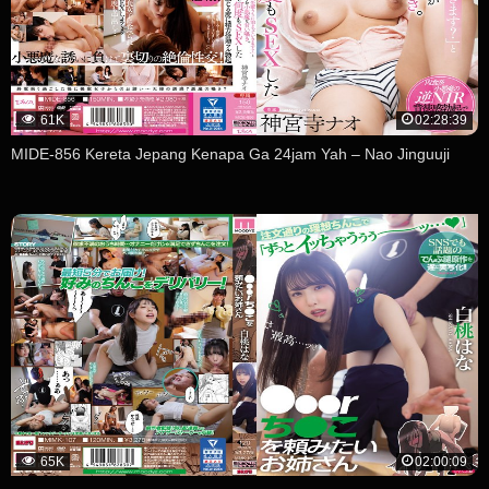
61K
02:28:39
MIDE-856 Kereta Jepang Kenapa Ga 24jam Yah – Nao Jinguuji
65K
02:00:09