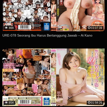
86K
03:07:39
URE-078 Seorang Ibu Harus Bertanggung Jawab – Ai Kano
85K
01:58:26