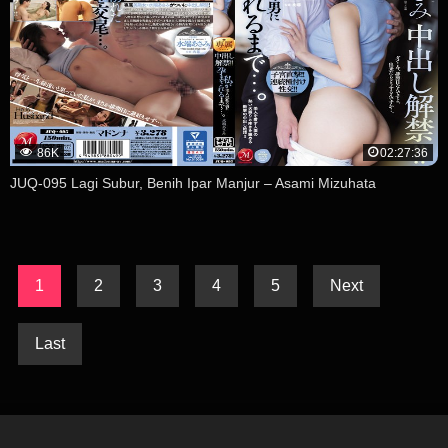
86K
02:27:36
JUQ-095 Lagi Subur, Benih Ipar Manjur – Asami Mizuhata
1
2
3
4
5
Next
Last