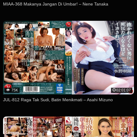
MIAA-368 Makanya Jangan Di Umbar! – Nene Tanaka
75K
02:01:07
JUL-812 Raga Tak Sudi, Batin Menikmati – Asahi Mizuno