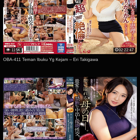
115K
02:22:47
OBA-411 Teman Ibuku Yg Kejam – Eri Takigawa