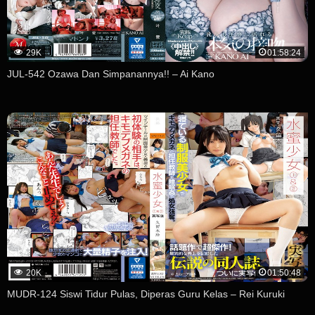
29K
01:58:24
JUL-542 Ozawa Dan Simpanannya!! – Ai Kano
20K
01:50:48
MUDR-124 Siswi Tidur Pulas, Diperas Guru Kelas – Rei Kuruki