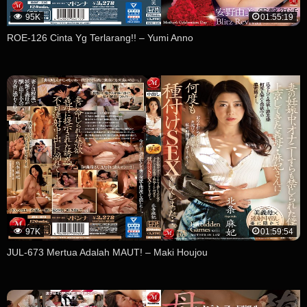
95K
01:55:19
ROE-126 Cinta Yg Terlarang!! – Yumi Anno
97K
01:59:54
JUL-673 Mertua Adalah MAUT! – Maki Houjou