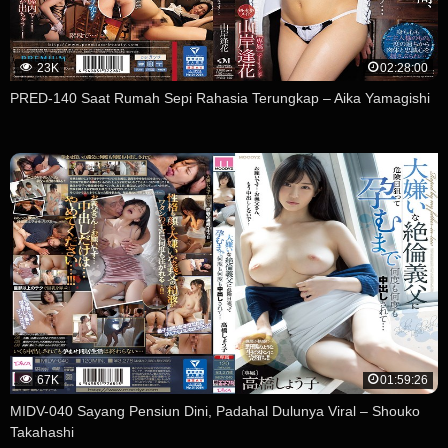
23K
02:28:00
PRED-140 Saat Rumah Sepi Rahasia Terungkap – Aika Yamagishi
67K
01:59:26
MIDV-040 Sayang Pensiun Dini, Padahal Dulunya Viral – Shouko
Takahashi