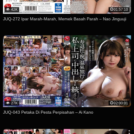
42K
01:57:10
JUQ-272 Ipar Marah-Marah, Memek Basah Parah – Nao Jinguuji
27K
02:00:01
JUQ-043 Petaka Di Pesta Perpisahan – Ai Kano