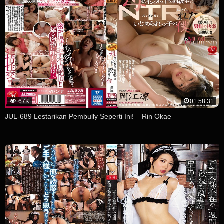
67K
01:58:31
JUL-689 Lestarikan Pembully Seperti Ini! – Rin Okae