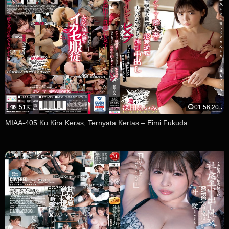
51K
01:56:20
MIAA-405 Ku Kira Keras, Ternyata Kertas – Eimi Fukuda