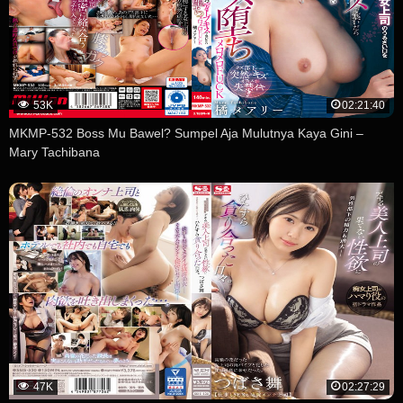
53K
02:21:40
MKMP-532 Boss Mu Bawel? Sumpel Aja Mulutnya Kaya Gini –
Mary Tachibana
47K
02:27:29