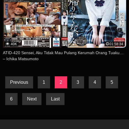
40K
01:58:34
ATID-420 Sensei, Aku Tidak Mau Pulang Kerumah Orang Tuaku…
– Ichika Matsumoto
Previous
1
2
3
4
5
6
Next
Last