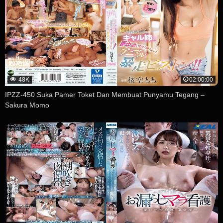
48K
02:00:00
IPZZ-450 Suka Pamer Toket Dan Membuat Punyamu Tegang –
Sakura Momo