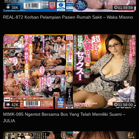
38K
01:59:59
REAL-872 Korban Pelampian Pasien Rumah Sakit – Waka Misono
42K
01:58:00
MIMK-085 Ngentot Bersama Bos Yang Telah Memiliki Suami –
JULIA