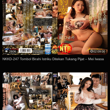
260K
02:09:00
NKKD-247 Tombol Birahi Istriku Ditekan Tukang Pijat – Mei Iwasa