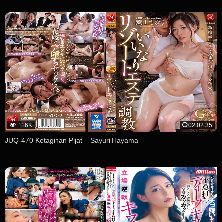
116K
02:02:35
JUQ-470 Ketagihan Pijat – Sayuri Hayama