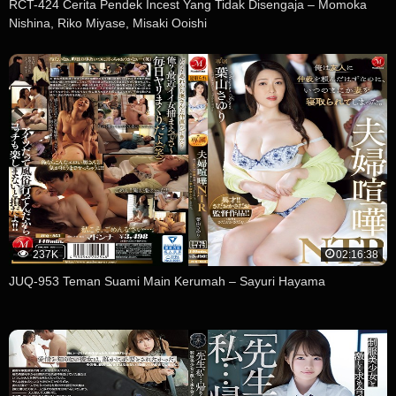
RCT-424 Cerita Pendek Incest Yang Tidak Disengaja – Momoka
Nishina, Riko Miyase, Misaki Ooishi
237K
02:16:38
JUQ-953 Teman Suami Main Kerumah – Sayuri Hayama