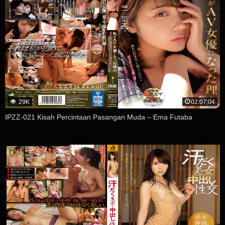
29K
02:07:04
IPZZ-021 Kisah Percintaan Pasangan Muda – Ema Futaba