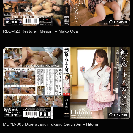
36K
01:58:40
RBD-423 Restoran Mesum – Mako Oda
37K
01:57:38
MDYD-905 Digerayangi Tukang Servis Air – Hitomi