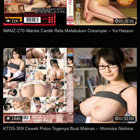
11K
02:28:26
WANZ-270 Wanita Cantik Rela Melakukan Creampie – Yui Hatano
144K
01:52:00
KTDS-359 Cewek Polos Togenya Buat Mainan – Momoka Nishina