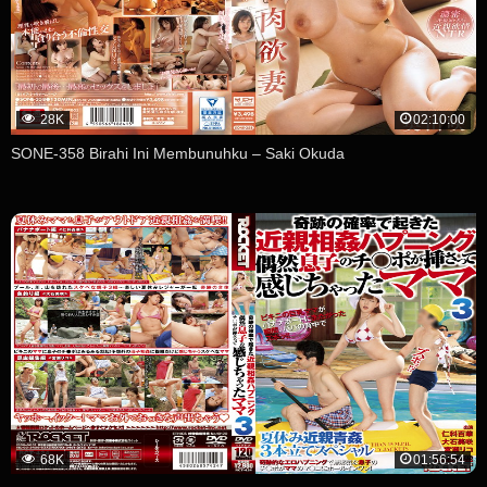
28K
02:10:00
SONE-358 Birahi Ini Membunuhku – Saki Okuda
68K
01:56:54