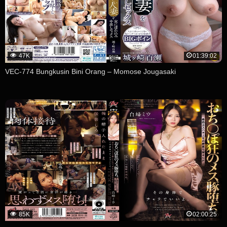
47K
01:39:02
VEC-774 Bungkusin Bini Orang – Momose Jougasaki
85K
02:00:25