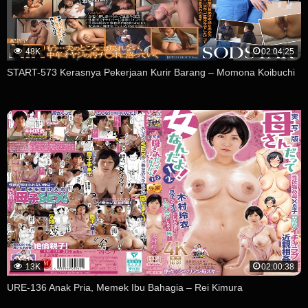
48K
02:04:25
START-573 Kerasnya Pekerjaan Kurir Barang – Momona Koibuchi
13K
02:00:38
URE-136 Anak Pria, Memek Ibu Bahagia – Rei Kimura