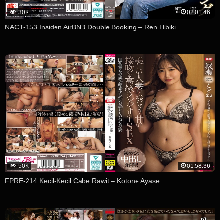
30K
02:01:46
NACT-153 Insiden AirBNB Double Booking – Ren Hibiki
50K
01:58:36
FPRE-214 Kecil-Kecil Cabe Rawit – Kotone Ayase