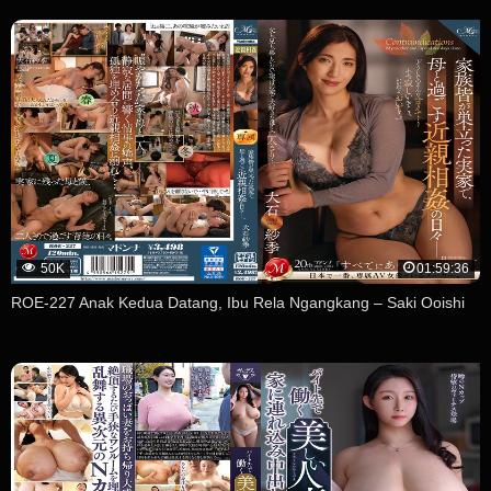
50K
01:59:36
ROE-227 Anak Kedua Datang, Ibu Rela Ngangkang – Saki Ooishi