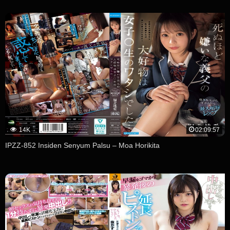
14K
02:09:57
IPZZ-852 Insiden Senyum Palsu – Moa Horikita