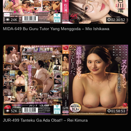
24K
02:30:52
MIDA-649 Bu Guru Tutor Yang Menggoda – Mio Ishikawa
52K
01:58:53
JUR-499 Tanteku Ga Ada Obat!! – Rei Kimura