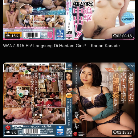
15K
02:00:16
WANZ-915 Eh! Langsung Di Hantam Gini!! – Kanon Kanade
8K
02:18:23