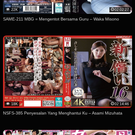
22K
02:02:27
SAME-211 MBG = Mengentot Bersama Guru – Waka Misono
18K
02:14:46
NSFS-385 Penyesalan Yang Menghantui Ku – Asami Mizuhata