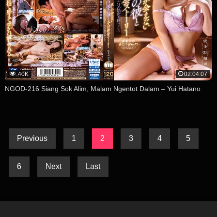
40K
02:04:07
NGOD-216 Siang Sok Alim, Malam Ngentot Dalam – Yui Hatano
Previous
1
2
3
4
5
6
Next
Last