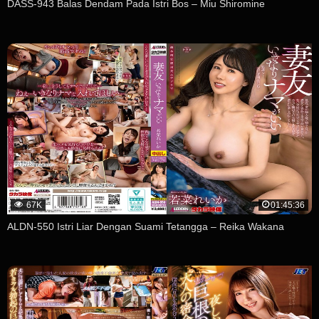
DASS-943 Balas Dendam Pada Istri Bos – Miu Shiromine
67K
01:45:36
ALDN-550 Istri Liar Dengan Suami Tetangga – Reika Wakana