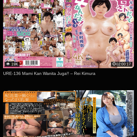
19K
02:00:17
URE-136 Mami Kan Wanita Juga!! – Rei Kimura