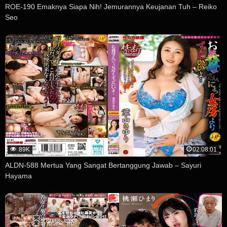
ROE-190 Emaknya Siapa Nih! Jemurannya Keujanan Tuh – Reiko
Seo
89K
02:08:01
ALDN-588 Mertua Yang Sangat Bertanggung Jawab – Sayuri
Hayama