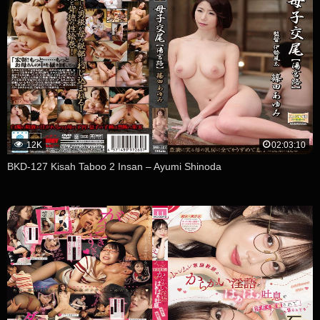
12K
02:03:10
BKD-127 Kisah Taboo 2 Insan – Ayumi Shinoda