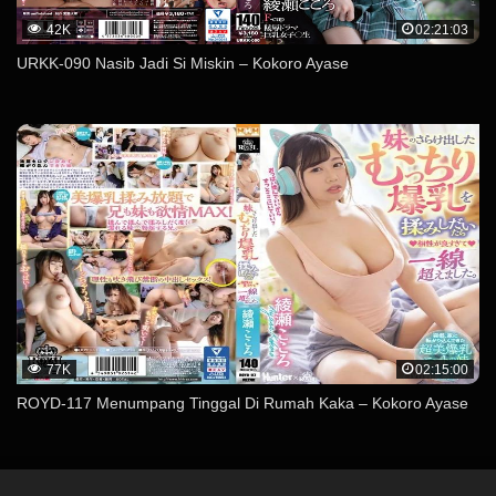
42K
02:21:03
URKK-090 Nasib Jadi Si Miskin – Kokoro Ayase
77K
02:15:00
ROYD-117 Menumpang Tinggal Di Rumah Kaka – Kokoro Ayase